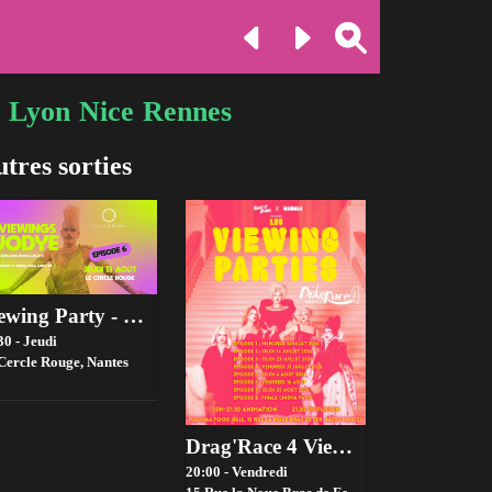
Lyon
Nice
Rennes
tres sorties
Viewing Party - Drag race france Saison 4 - Episode 6
30 - Jeudi
Cercle Rouge,
Nantes
Drag'Race 4 Viewing parties par House of drama 👑✨
20:00 - Vendredi