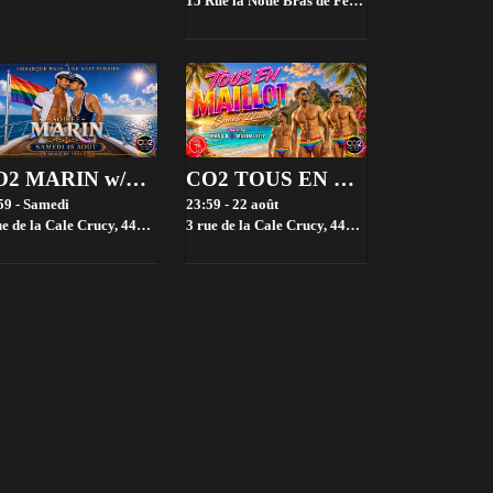
15 Rue la Noue Bras de Fer, 44200 Nantes, France,
CO2 MARIN w/Vince
CO2 TOUS EN MAILLOT + MOUSSE w/Manu K & Maxim Leity
59 - Samedi
23:59 - 22 août
de la Cale Crucy, 44100 Nantes, France,
3 rue de la Cale Crucy, 44100 Nantes, France,
Nantes
Nan