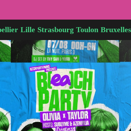
ellier
Lille
Strasbourg
Toulon
Bruxelles