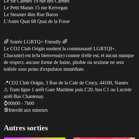
Le Sir Carmes 19 rue des Carmes
Le Petit Marais 15 rue Kervegan
Le Steamer 4bis Rue Baron
L'Autre Quai 68 Quai de la Fosse
🌈 Soirée LGBTQ+ Friendly 🌈
Le CO2 Club Origin soutient la communauté LGBTQI+.
Chacun(e) est le/la bienvenu(e) comme il/elle est, et aucun manque
de respect, aucune forme de haine, phobie ou sexisme ne sera
tolérée sous peine d'expulsion immédiate.
📍CO2 Club Origin, 3 Rue de la Cale de Crucy, 44100, Nantes
⚠ Tram ligne 1 arrêt Gare Maritime puis C20, bus C1 ou Luciole
arrêt Bas Chantenay.
⌚️00h00 - 7h00
🔞Interdit aux mineurs
Autres sorties