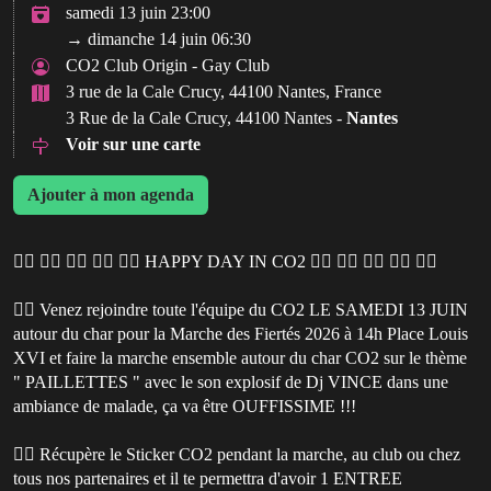
samedi 13 juin 23:00
→ dimanche 14 juin 06:30
CO2 Club Origin - Gay Club
3 rue de la Cale Crucy, 44100 Nantes, France
3 Rue de la Cale Crucy, 44100 Nantes -
Nantes
Voir sur une carte
Ajouter à mon agenda
🏳️‍🌈 🏳️‍🌈 🏳️‍🌈 🏳️‍🌈 🏳️‍🌈 HAPPY DAY IN CO2 🏳️‍🌈 🏳️‍🌈 🏳️‍🌈 🏳️‍🌈 🏳️‍🌈
🏳️‍🌈 Venez rejoindre toute l'équipe du CO2 LE SAMEDI 13 JUIN
autour du char pour la Marche des Fiertés 2026 à 14h Place Louis
XVI et faire la marche ensemble autour du char CO2 sur le thème
" PAILLETTES " avec le son explosif de Dj VINCE dans une
ambiance de malade, ça va être OUFFISSIME !!!
🏳️‍🌈 Récupère le Sticker CO2 pendant la marche, au club ou chez
tous nos partenaires et il te permettra d'avoir 1 ENTREE