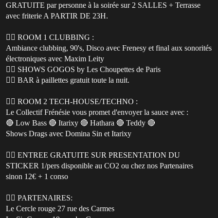
GRATUITE par personne à la soirée sur 2 SALLES + Terrasse
avec friterie A PARTIR DE 23H.
🏳️‍🌈 ROOM 1 CLUBBING :
Ambiance clubbing, 90's, Disco avec Frenesy et final aux sonorités
électroniques avec Maxim Leity
🏳️‍🌈 SHOWS GOGOS by Les Choupettes de Paris
🏳️‍🌈 BAR à paillettes gratuit toute la nuit.
🏳️‍🌈 ROOM 2 TECH-HOUSE/TECHNO :
Le Collectif Frénésie vous promet d'envoyer la sauce avec :
🔴 Low Bass 🔴 Itarixy 🔴 Hathara 🔴 Teddy 🔴
Shows Drags avec Domina Sin et Itarixy
🏳️‍🌈 ENTREE GRATUITE SUR PRESENTATION DU
STICKER 1/pers disponible au CO2 ou chez nos Partenaires
sinon 12€ + 1 conso
🏳️‍🌈 PARTENAIRES:
Le Cercle rouge 27 rue des Carmes