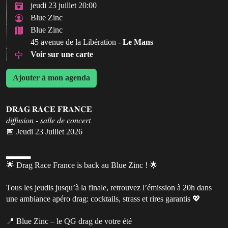
jeudi 23 juillet 20:00
Blue Zinc
Blue Zinc
45 avenue de la Libération -
Le Mans
Voir sur une carte
Ajouter à mon agenda
𝐃𝐑𝐀𝐆 𝐑𝐀𝐂𝐄 𝐅𝐑𝐀𝐍𝐂𝐄
𝑑𝑖𝑓𝑓𝑢𝑠𝑖𝑜𝑛 - 𝑠𝑎𝑙𝑙𝑒 𝑑𝑒 𝑐𝑜𝑛𝑐𝑒𝑟𝑡
📅 Jeudi 23 Juillet 2026
▂▂▂▂
🌟 Drag Race France is back au Blue Zinc ! 🌟
Tous les jeudis jusqu’à la finale, retrouvez l’émission à 20h dans
une ambiance apéro drag: cocktails, strass et rires garantis 💖
📍 Blue Zinc – le QG drag de votre été