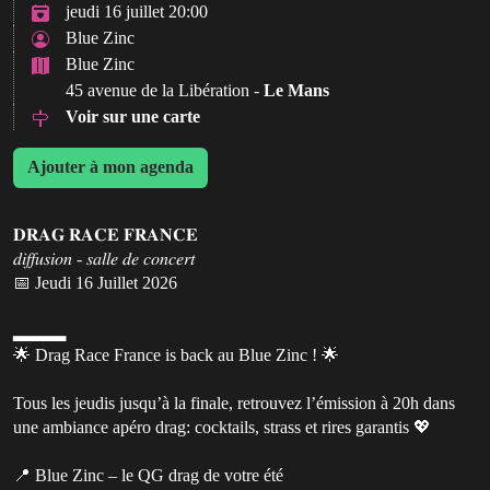
jeudi 16 juillet 20:00
Blue Zinc
Blue Zinc
45 avenue de la Libération -
Le Mans
Voir sur une carte
Ajouter à mon agenda
𝐃𝐑𝐀𝐆 𝐑𝐀𝐂𝐄 𝐅𝐑𝐀𝐍𝐂𝐄
𝑑𝑖𝑓𝑓𝑢𝑠𝑖𝑜𝑛 - 𝑠𝑎𝑙𝑙𝑒 𝑑𝑒 𝑐𝑜𝑛𝑐𝑒𝑟𝑡
📅 Jeudi 16 Juillet 2026
▂▂▂▂
🌟 Drag Race France is back au Blue Zinc ! 🌟
Tous les jeudis jusqu’à la finale, retrouvez l’émission à 20h dans
une ambiance apéro drag: cocktails, strass et rires garantis 💖
📍 Blue Zinc – le QG drag de votre été