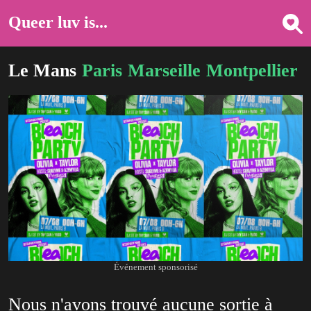
Queer luv is...
Le Mans
Paris
Marseille
Montpellier
L
Événement sponsorisé
Nous n'avons trouvé aucune sortie à