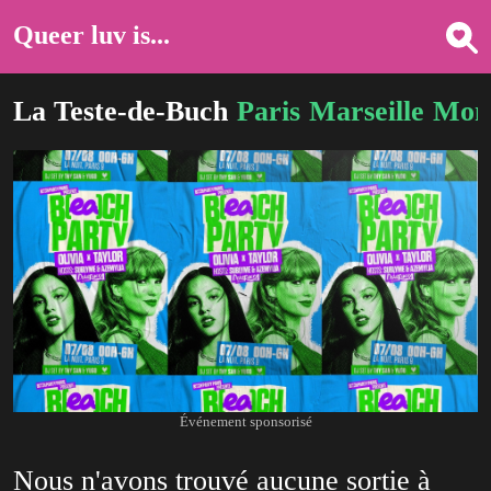
Queer luv is...
La Teste-de-Buch
Paris
Marseille
Mont
Événement sponsorisé
Nous n'avons trouvé aucune sortie à