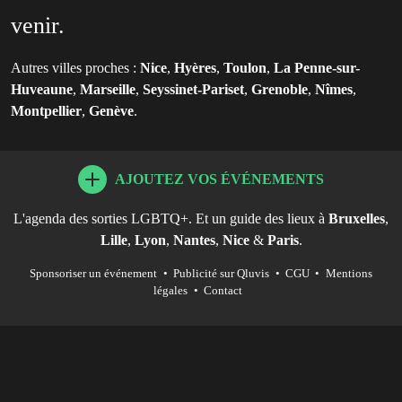
venir.
Autres villes proches :
Nice
,
Hyères
,
Toulon
,
La Penne-sur-
Huveaune
,
Marseille
,
Seyssinet-Pariset
,
Grenoble
,
Nîmes
,
Montpellier
,
Genève
.
AJOUTEZ VOS ÉVÉNEMENTS
L'agenda des sorties LGBTQ+. Et un guide des lieux à
Bruxelles
,
Lille
,
Lyon
,
Nantes
,
Nice
&
Paris
.
Sponsoriser un événement
•
Publicité sur Qluvis
•
CGU
•
Mentions
légales
•
Contact