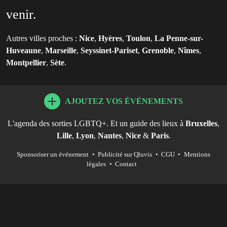
venir.
Autres villes proches :
Nice
,
Hyères
,
Toulon
,
La Penne-sur-
Huveaune
,
Marseille
,
Seyssinet-Pariset
,
Grenoble
,
Nîmes
,
Montpellier
,
Sète
.
AJOUTEZ VOS ÉVÉNEMENTS
L'agenda des sorties LGBTQ+. Et un guide des lieux à
Bruxelles
,
Lille
,
Lyon
,
Nantes
,
Nice
&
Paris
.
Sponsoriser un événement
•
Publicité sur Qluvis
•
CGU
•
Mentions
légales
•
Contact