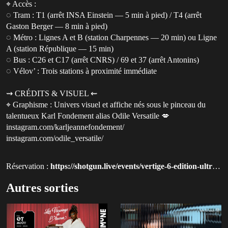
⌖ Accès :
◌ Tram : T1 (arrêt INSA Einstein — 5 min à pied) / T4 (arrêt
Gaston Berger — 8 min à pied)
◌ Métro : Lignes A et B (station Charpennes — 20 min) ou Ligne
A (station République — 15 min)
◌ Bus : C26 et C17 (arrêt CNRS) / 69 et 37 (arrêt Antonins)
◌ Vélov’ : Trois stations à proximité immédiate
⇝ CRÉDITS & VISUEL ⇜
⌖ Graphisme : Univers visuel et affiche nés sous le pinceau du
talentueux Karl Fondement alias Odile Versatile 💋
instagram.com/karljeannefondement/
instagram.com/odile_versatile/
Réservation :
https://shotgun.live/events/vertige-6-edition-ultra-coeur?utm_source=qluvis.com
Autres sorties