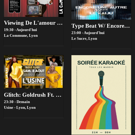
Viewing De L'amour #5 Avec Malawitte Et Ajna
Type Beat W/ Encore Une Autre, 32live, Le Kaiju
19:30 - Aujourd'hui
23:00 - Aujourd'hui
La Commune,
Lyon
Le Sucre,
Lyon
Glitch: Goldrush Ft. Lana Ja'rae (Rupaul's Drag Race Us S17)
23:30 - Demain
Usine - Lyon,
Lyon