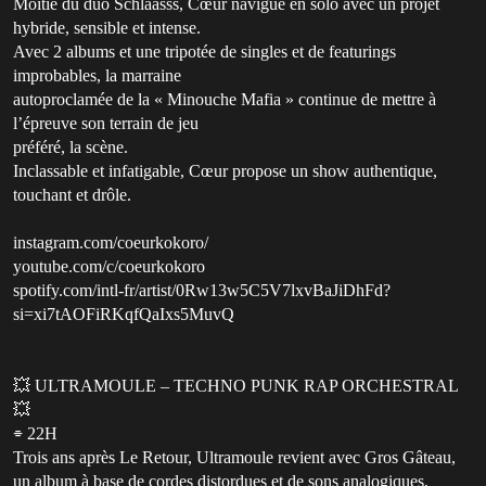
Moitié du duo Schlaasss, Cœur navigue en solo avec un projet
hybride, sensible et intense.
Avec 2 albums et une tripotée de singles et de featurings
improbables, la marraine
autoproclamée de la « Minouche Mafia » continue de mettre à
l’épreuve son terrain de jeu
préféré, la scène.
Inclassable et infatigable, Cœur propose un show authentique,
touchant et drôle.
instagram.com/coeurkokoro/
youtube.com/c/coeurkokoro
spotify.com/intl-fr/artist/0Rw13w5C5V7lxvBaJiDhFd?
si=xi7tAOFiRKqfQaIxs5MuvQ
💥 ULTRAMOULE – TECHNO PUNK RAP ORCHESTRAL
💥
⌯ 22H
Trois ans après Le Retour, Ultramoule revient avec Gros Gâteau,
un album à base de cordes distordues et de sons analogiques,