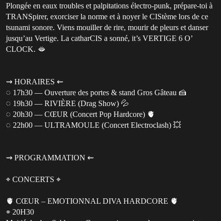
Plongée en eaux troubles et palpitations électro-punk, prépare-toi à
TRANSpirer, exorciser la norme et à noyer le CIStème lors de ce
tsunami sonore. Viens mouiller de rire, mourir de pleurs et danser
jusqu’au Vertige. La catharCIS a sonné, it’s VERTIGE 6 O’
CLOCK. 🫦
⇝ HORAIRES ⇜
◌ 17h30 — Ouverture des portes & stand Gros Gâteau 🍰
◌ 19h30 — RIVIÈRE (Drag Show) 💦
◌ 20h30 — CŒUR (Concert Pop Hardcore) 🫀
◌ 22h00 — ULTRAMOULE (Concert Electroclash) 💥
⇝ PROGRAMMATION ⇜
⌖ CONCERTS ⌖
🫀 CŒUR – EMOTIONNAL DIVA HARDCORE 🫀
⌯ 20H30