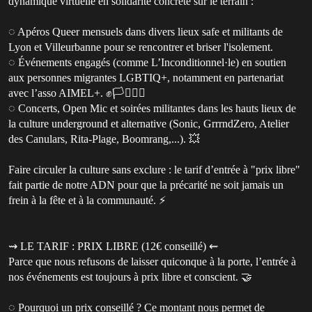
dynamique virtuelle en solidarité concrète sur le terrain :
◌ Apéros Queer mensuels dans divers lieux safe et militants de
Lyon et Villeurbanne pour se rencontrer et briser l'isolement.
◌ Événements engagés (comme L’Inconditionnel·le) en soutien
aux personnes migrantes LGBTIQ+, notamment en partenariat
avec l’asso AIMEL+. ✊🏳️‍⚧️🏳️‍🌈
◌ Concerts, Open Mic et soirées militantes dans les hauts lieux de
la culture underground et alternative (Sonic, GrrrndZero, Atelier
des Canulars, Rita-Plage, Boomrang,...). 💥
Faire circuler la culture sans exclure : le tarif d’entrée à "prix libre"
fait partie de notre ADN pour que la précarité ne soit jamais un
frein à la fête et à la communauté. ⚡
⇝ LE TARIF : PRIX LIBRE (12€ conseillé) ⇜
Parce que nous refusons de laisser quiconque à la porte, l’entrée à
nos événements est toujours à prix libre et conscient. 🤝
◌ Pourquoi un prix conseillé ? Ce montant nous permet de