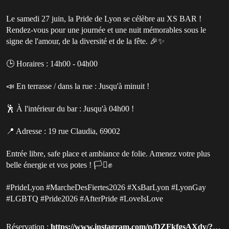
Le samedi 27 juin, la Pride de Lyon se célèbre au XS BAR !
Rendez-vous pour une journée et une nuit mémorables sous le
signe de l'amour, de la diversité et de la fête. 🎉✨
🕒 Horaires : 14h00 - 04h00
📣 En terrasse / dans la rue : Jusqu'à minuit !
🕺 À l'intérieur du bar : Jusqu'à 04h00 !
📍 Adresse : 19 rue Claudia, 69002
Entrée libre, safe place et ambiance de folie. Amenez votre plus
belle énergie et vos potes ! 🏳️‍⚧️✊
#PrideLyon #MarcheDesFiertes2026 #XsBarLyon #LyonGay
#LGBTQ #Pride2026 #AfterPride #LoveIsLove
Réservation :
https://www.instagram.com/p/DZFkfgsAXdv/?hl=fr&utm_source=qluvis-com