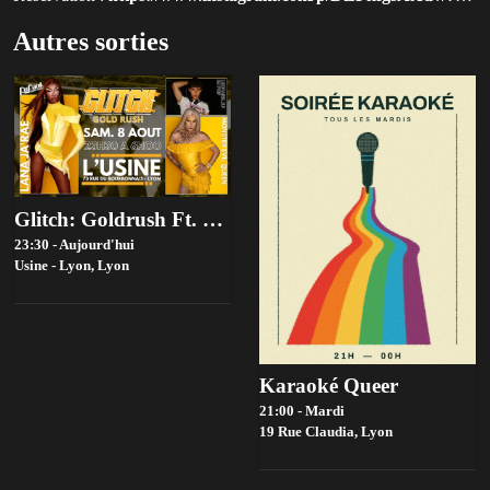
Autres sorties
Glitch: Goldrush Ft. Lana Ja'rae (Rupaul's Drag Race Us S17)
23:30 - Aujourd'hui
Usine - Lyon,
Lyon
Karaoké Queer
21:00 - Mardi
19 Rue Claudia,
Lyon