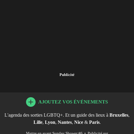
Publicité
AJOUTEZ VOS ÉVÉNEMENTS
L'agenda des sorties LGBTQ+. Et un guide des lieux à
Bruxelles
,
Lille
,
Lyon
,
Nantes
,
Nice
&
Paris
.
Mettre en avant Sunday Shower #6
•
Publicité sur