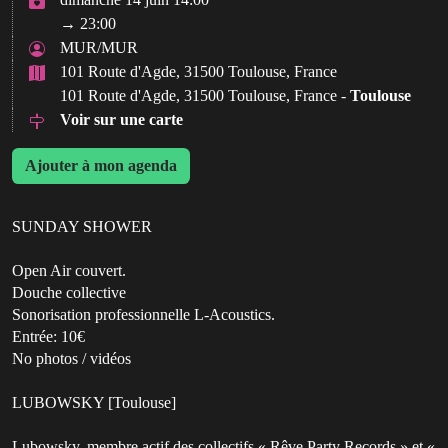
→ 23:00
MUR/MUR
101 Route d'Agde, 31500 Toulouse, France
101 Route d'Agde, 31500 Toulouse, France -
Toulouse
Voir sur une carte
Ajouter à mon agenda
SUNDAY SHOWER
Open Air couvert.
Douche collective
Sonorisation professionnelle L-Acoustics.
Entrée: 10€
No photos / vidéos
LUBOWSKY [Toulouse]
Lubowsky, membre actif des collectifs « Rêve Party Records » et «