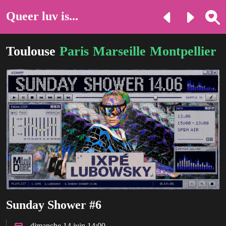
Queer luv is...
Toulouse
Paris
Marseille
Montpellier
L
Sunday Shower #6
dimanche 14 juin 14:00