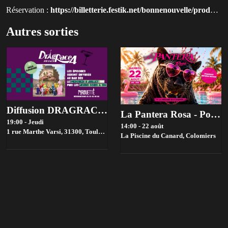
Réservation :
https://billetterie.festik.net/bonnenouvelle/product/mami-watta-je-vous-salue-mami-*-toulouse---31--?utm_source=qluvis.com
Autres sorties
Diffusion DRAGRACE FRANCE 19h à Pirouette
La Pantera Rosa - Pool Party #2
19:00 - Jeudi
14:00 - 22 août
1 rue Marthe Varsi, 31300,
Toulouse
La Piscine du Canard,
Colomiers