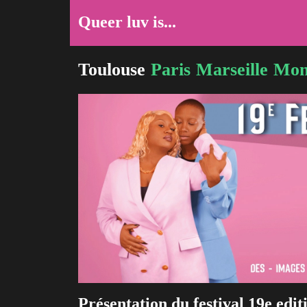
Queer luv is...
Toulouse
Paris
Marseille
Mont
Présentation du festival 19e edit