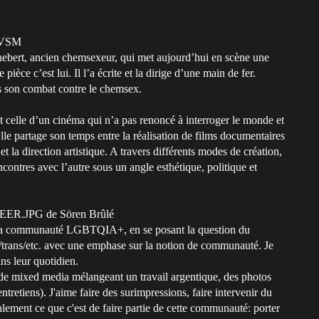
n VSM
ebert, ancien chemsexeur, qui met aujourd’hui en scène une
ièce c’est lui. Il l’a écrite et la dirige d’une main de fer.
s son combat contre le chemsex.
st celle d’un cinéma qui n’a pas renoncé à interroger le monde et
lle partage son temps entre la réalisation de films documentaires
 la direction artistique. A travers différents modes de création,
contres avec l’autre sous un angle esthétique, politique et
QUEER.JPG de Sören Brûlé
ans la communauté LGBTQIA+, en se posant la question du
/trans/etc. avec une emphase sur la notion de communauté. Je
ns leur quotidien.
 de mixed media mélangeant un travail argentique, des photos
tretiens). J'aime faire des surimpressions, faire intervenir du
alement ce que c'est de faire partie de cette communauté: porter