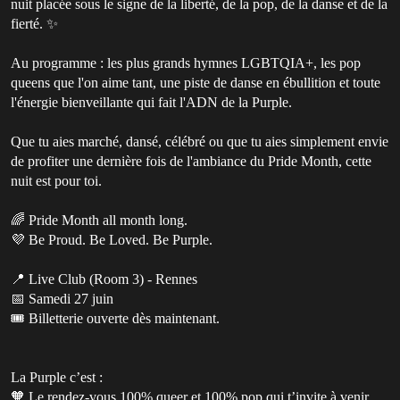
nuit placée sous le signe de la liberté, de la pop, de la danse et de la
fierté. ✨
Au programme : les plus grands hymnes LGBTQIA+, les pop
queens que l'on aime tant, une piste de danse en ébullition et toute
l'énergie bienveillante qui fait l'ADN de la Purple.
Que tu aies marché, dansé, célébré ou que tu aies simplement envie
de profiter une dernière fois de l'ambiance du Pride Month, cette
nuit est pour toi.
🌈 Pride Month all month long.
💜 Be Proud. Be Loved. Be Purple.
📍 Live Club (Room 3) - Rennes
📅 Samedi 27 juin
🎟️ Billetterie ouverte dès maintenant.
La Purple c’est :
🧡 Le rendez-vous 100% queer et 100% pop qui t’invite à venir