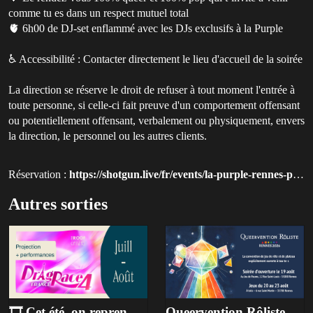
comme tu es dans un respect mutuel total
🫀 6h00 de DJ-set enflammé avec les DJs exclusifs à la Purple
♿ Accessibilité : Contacter directement le lieu d'accueil de la soirée
La direction se réserve le droit de refuser à tout moment l'entrée à
toute personne, si celle-ci fait preuve d'un comportement offensant
ou potentiellement offensant, verbalement ou physiquement, envers
la direction, le personnel ou les autres clients.
Réservation :
https://shotgun.live/fr/events/la-purple-rennes-pride?utm_source=queer-paris
Autres sorties
🎞️ Cet été, on reprend les projections de Drag Race France à l'Hôtel Dieu ⭐
Queervention Rôliste Rennes 2026