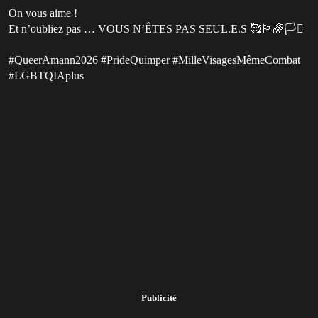
On vous aime !
Et n’oubliez pas … VOUS N’ÊTES PAS SEUL.E.S 🥰🏳️‍🌈🏳️‍⚧️
#QueerAmann2026 #PrideQuimper #MilleVisagesMêmeCombat
#LGBTQIAplus
Publicité