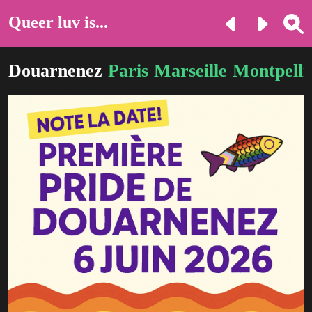
Queer luv is...
Douarnenez
Paris
Marseille
Montpelli