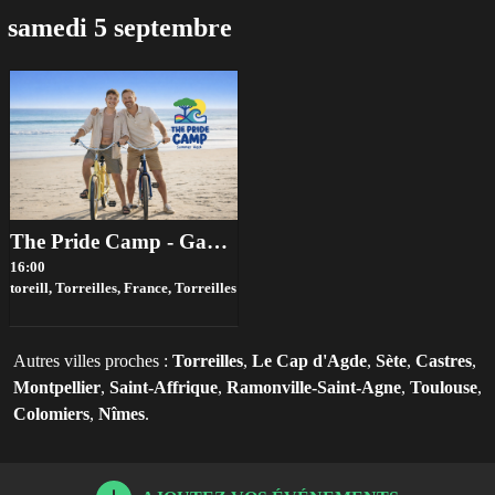
samedi 5 septembre
The Pride Camp - Gay Summer Week 2026
16:00
toreill, Torreilles, France,
Torreilles
Autres villes proches :
Torreilles
,
Le Cap d'Agde
,
Sète
,
Castres
,
Montpellier
,
Saint-Affrique
,
Ramonville-Saint-Agne
,
Toulouse
,
Colomiers
,
Nîmes
.