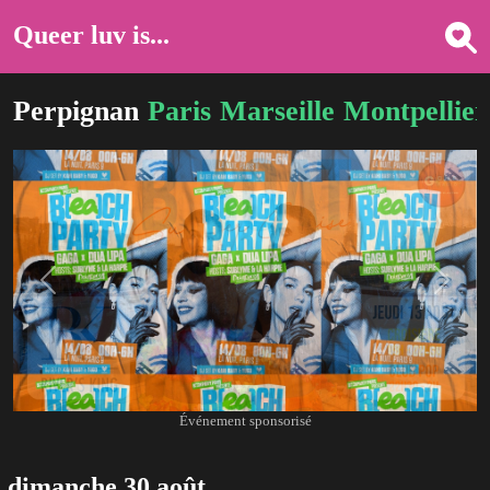
Queer luv is...
Perpignan
Paris
Marseille
Montpellier
Previous
Next
Événement sponsorisé
dimanche 30 août