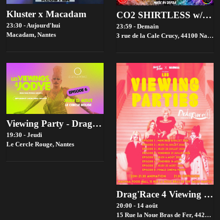
Kluster x Macadam
CO2 SHIRTLESS w/Defra
23:30 - Aujourd'hui
23:59 - Demain
Macadam,
Nantes
3 rue de la Cale Crucy, 44100 Nantes, France,
Viewing Party - Drag race france Saison 4 - Episode 6
19:30 - Jeudi
Le Cercle Rouge,
Nantes
Drag'Race 4 Viewing parties par House of drama 👑✨
20:00 - 14 août
15 Rue la Noue Bras de Fer, 44200 Nantes, France,