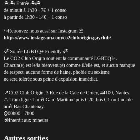
🏝️🏝️ Entrée 🏝️🏝️
de minuit à 1h30 - 7€ + 1 conso
à partir de 1h30 - 14€ + 1 conso
↪️Retrouvez nous aussi sur Instagram ⛱
https://www.instagram.com/co2cluborigin.gayclub/
🌈 Soirée LGBTQ+ Friendly 🌈
Le CO2 Club Origin soutient la communauté LGBTQI+.
Chacun(e) est le/la bienvenu(e) comme il/elle est, et aucun manque
de respect, aucune forme de haine, phobie ou sexisme
ne sera tolérée sous peine d'expulsion immédiat.
📍CO2 Club Origin, 3 Rue de la Cale de Crucy, 44100, Nantes
⚠ Tram ligne 1 arrêt Gare Maritime puis C20, bus C1 ou Luciole
arrêt Bas Chantenay.
⌚️00h00 - 7h00
🔞Interdit aux mineurs
Autres sorties