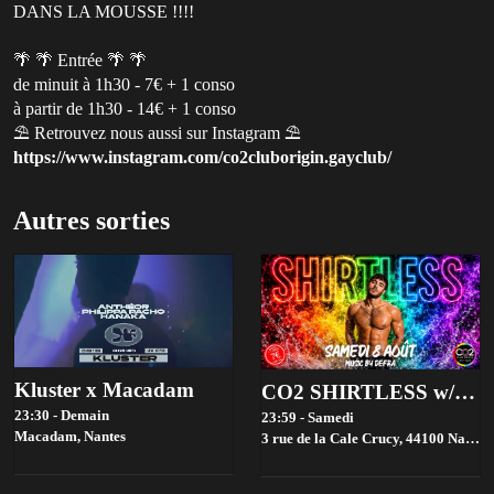
DANS LA MOUSSE !!!!
🌴 🌴 Entrée 🌴 🌴
de minuit à 1h30 - 7€ + 1 conso
à partir de 1h30 - 14€ + 1 conso
⛱ Retrouvez nous aussi sur Instagram ⛱
https://www.instagram.com/co2cluborigin.gayclub/
Autres sorties
Kluster x Macadam
CO2 SHIRTLESS w/Defra
23:30 - Demain
23:59 - Samedi
Macadam,
Nantes
3 rue de la Cale Crucy, 44100 Nantes, France,