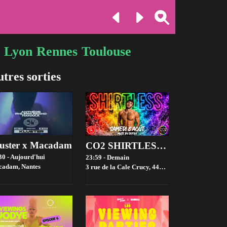
Lyon
Rennes
Toulouse
tres sorties
uster x Macadam
CO2 SHIRTLESS w/Defra
30 - Aujourd'hui
23:59 - Demain
cadam,
Nantes
3 rue de la Cale Crucy, 44100 Nantes, France,
Nan