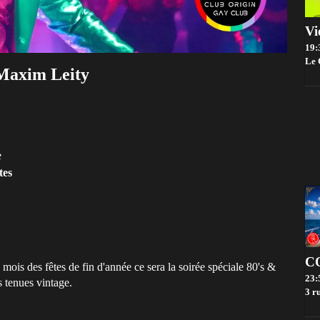
19:
Le 
Maxim Leity
e
tes
s des fêtes de fin d'année ce sera la soirée spéciale 80's &
23:
s tenues vintage.
3 rue 