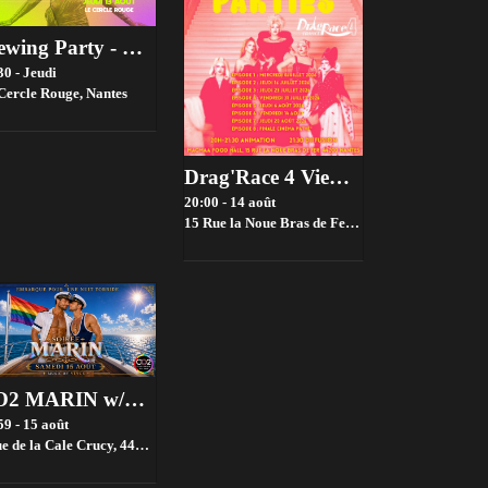
Viewing Party - Drag race france Saison 4 - Episode 6
30 - Jeudi
Cercle Rouge,
Nantes
Drag'Race 4 Viewing parties par House of drama 👑✨
20:00 - 14 août
15 Rue la Noue Bras de Fer, 44200 Nantes, France,
CO2 MARIN w/Vince
59 - 15 août
de la Cale Crucy, 44100 Nantes, France,
Nantes