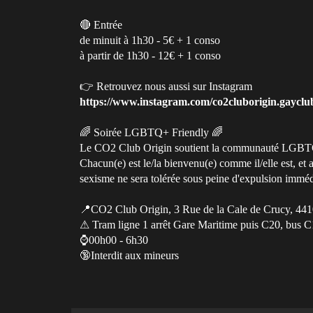
🔴 Entrée
de minuit à 1h30 - 5€ + 1 conso
à partir de 1h30 - 12€ + 1 conso
👉 Retrouvez nous aussi sur Instagram
https://www.instagram.com/co2cluborigin.gayclu
🌈 Soirée LGBTQ+ Friendly 🌈
Le CO2 Club Origin soutient la communauté LGBT
Chacun(e) est le/la bienvenu(e) comme il/elle est, e
sexisme ne sera tolérée sous peine d'expulsion imméd
📍CO2 Club Origin, 3 Rue de la Cale de Crucy, 441
⚠ Tram ligne 1 arrêt Gare Maritime puis C20, bus C
⌚️00h00 - 6h30
🔞Interdit aux mineurs