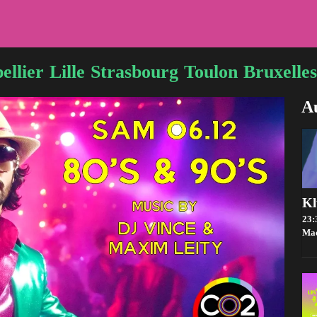
ellier
Lille
Strasbourg
Toulon
Bruxelles
Au
Kl
23:
Ma