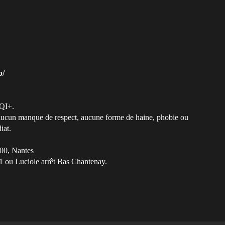
b/
QI+.
t aucun manque de respect, aucune forme de haine, phobie ou
iat.
00, Nantes
1 ou Luciole arrêt Bas Chantenay.