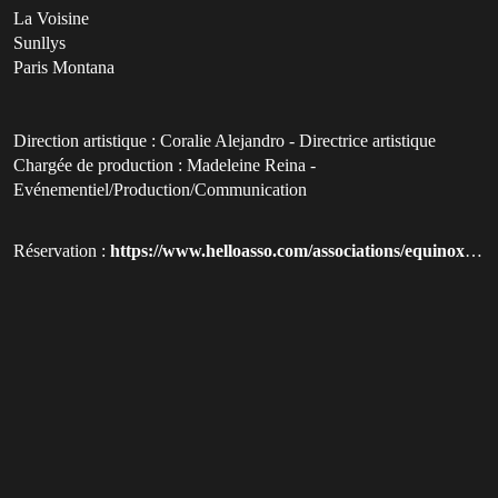
La Voisine
Sunllys
Paris Montana
Direction artistique : Coralie Alejandro - Directrice artistique
Chargée de production : Madeleine Reina -
Evénementiel/Production/Communication
Réservation :
https://www.helloasso.com/associations/equinoxe-centre-lgbti-nancy/evenements/after-pride-nancy-2026?utm_source=qluvis.com