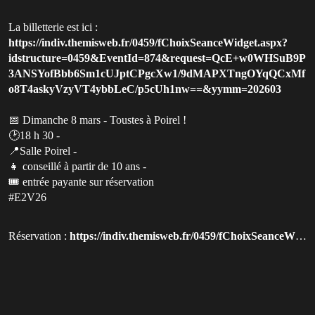
La billetterie est ici :
https://indiv.themisweb.fr/0459/fChoixSeanceWidget.aspx?
idstructure=0459&EventId=874&request=QcE+w0WHSuB9P
3ANSYofBbb6Sm1cUJptCPgcXw1/9dMAPXTngOYqQCxMf
o8T4askyVzyVT4ybbLeC/p5cUh1nw==&yymm=202603
📅 Dimanche 8 mars - Toustes à Poirel !
🕑18 h 30 -
📍Salle Poirel -
👧 conseillé à partir de 10 ans -
🎟️ entrée payante sur réservation
#E2V26
Réservation :
https://indiv.themisweb.fr/0459/fChoixSeanceWidget.aspx?idstructure=0459&EventId=874&request=QcE+w0WHSuB9P3ANSYofBbb6Sm1cUJptCPgcXw1u00252F9dMAPXTngOYqQCxMfo8T4askyVzyVT4ybbLeCu00252Fp5cUh1nwu00253Du00253D&yymm=202603