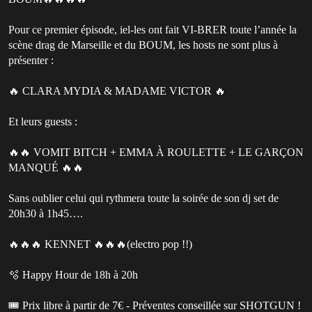
Pour ce premier épisode, iel-les ont fait VI-BRER toute l’année la
scène drag de Marseille et du BOUM, les hosts ne sont plus à
présenter :
🔥 CLARA MYDIA & MADAME VICTOR 🔥
Et leurs guests :
🔥🔥 VOMIT BITCH + EMMA À ROULETTE + LE GARÇON
MANQUÉ 🔥🔥
Sans oublier celui qui rythmera toute la soirée de son dj set de
20h30 à 1h45….
🔥🔥🔥 KENNET 🔥🔥🔥(electro pop !!)
🫧 Happy Hour de 18h à 20h
🎟️ Prix libre à partir de 7€ - Préventes conseillée sur SHOTGUN !