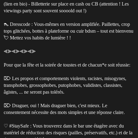
(lien en bio) - Billetterie sur place en cash ou CB (attention ! Les
viewings party sont souvent soooold out !)
👠 Dresscode : Vous-mêmes en version amplifiée. Paillettes, crop
tops glitchées, bottes à plateforme ou cuir bdsm – tout est bienvenu
💘 Mettez vos habits de lumière ! !
⪡⪢⪡⪢⪡⪢⪡⪢
Pour que la fête et la soirée de toustes et de chacun*e soit réussie:
⌦ Les propos et comportements violents, racistes, misogynes,
transphobes, grossophobes, putophobes, validistes, classistes,
âgistes, ... ne seront pas tolérés.
⌦ Draguer, oui ! Mais draguer bien, c'est mieux. Le
consentement nécessite des mots simples et une réponse claire.
♡ #StaySafe : Vous trouverez dans le bar une étagère avec du
matériel de réduction des risques (pailles, préservatifs, etc.) et de la