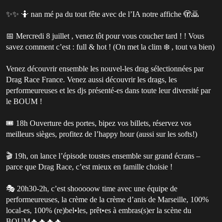
✨✨ 🤷 nan mé pa du tout fête avec de l’IA notre affiche 🫣🙇
📅 Mercredi 8 juillet , venez tôt pour vous coucher tard ! ! Vous
savez comment c’est : full & hot ! (On met la clim ❄️ , tout va bien)
Venez découvrir ensemble les nouvel-les drag sélectionnées par
Drag Race France. Venez aussi découvrir les drags, les
performeureuses et les djs présenté-es dans toute leur diversité par
le BOUM !
🎟️ 18h Ouverture des portes, bipez vos billets, réservez vos
meilleurs sièges, profitez de l’happy hour (aussi sur les softs!)
🎬 19h, on lance l’épisode toustes ensemble sur grand écrans –
parce que Drag Race, c’est mieux en famille choisie !
🎭 20h30-2h, c’est shooooow time avec une équipe de
performeureuses, la crème de la crème d’anis de Marseille, 100%
local-es, 100% (re)bel•les, prêt•es à embras(s)er la scène du
BOUM🔥🔥🔥🔥