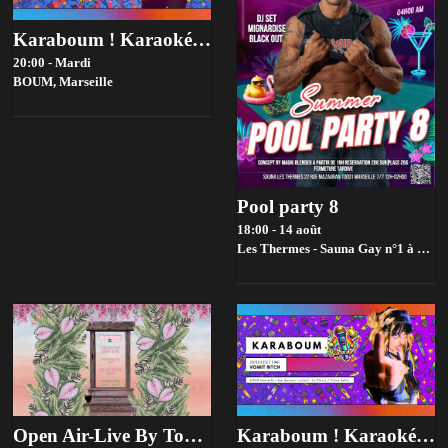
Karaboum ! Karaoké Hosté Par Flémentine
20:00 - Mardi
BOUM,
Marseille
Pool party 8
18:00 - 14 août
Les Thermes - Sauna Gay n°1 à Marseille,
Open Air-Live By Toupie Sound X Slowmow
Karaboum ! Karaoké Hosté Par Vomit Bitch