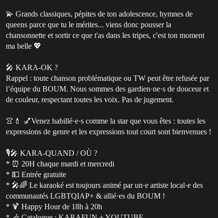
💫 Grands classiques, pépites de ton adolescence, hymnes de
queens parce que tu le mérites... viens donc pousser la
chansonnette et sortir ce que t'as dans les tripes, c'est ton moment
ma belle 💖
🎤 KARA-OK ?
Rappel : toute chanson problématique ou TW peut être refusée par
l’équipe du BOUM. Nous sommes des gardien·ne·s de douceur et
de couleur, respectant toutes les voix. Pas de jugement.
👚💄 💅Venez habillé·e·s comme la star que vous êtes : toutes les
expressions de genre et les expressions tout court sont bienvenues !
🎙️🎤 KARA-QUAND / OÙ ?
* ⏰ 20H chaque mardi et mercredi
* 💵 Entrée gratuite
* 🎤🌈 Le karaoké est toujours animé par un·e artiste local·e des
communautés LGBTQIAP+ & allié·es du BOUM !
* 🍹 Happy Hour de 18h à 20h
* 🎶 Catalogue : KARAFUN + YOUTUBE