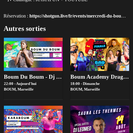
Réservation :
https://shotgun.live/fr/events/mercredi-du-boum-karaboum-karaoke-gaia-elsey?utm_source=queer-paris
Autres sorties
Boum Du Boum - Dj Sets By Kodjo & Zey
Boum Academy Drag Contest 2026 - Bad Contest-Tiers …
22:00 - Aujourd'hui
18:00 - Dimanche
BOUM,
Marseille
BOUM,
Marseille