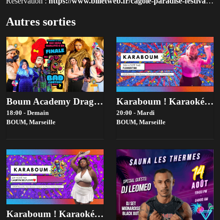
Réservation :
https://www.billetweb.fr/cagole-paradise-festival1?utm_source=qluvis.com
Autres sorties
Boum Academy Drag Contest 2026 - Bad Contest-Tiers …
Karaboum ! Karaoké Hosté Par Flémentine
18:00 - Demain
20:00 - Mardi
BOUM,
Marseille
BOUM,
Marseille
Karaboum ! Karaoké Hosté Par Lauryn Selflove