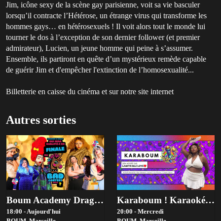
Jim, icône sexy de la scène gay parisienne, voit sa vie basculer
lorsqu’il contracte l’Hétérose, un étrange virus qui transforme les
hommes gays… en hétérosexuels ! Il voit alors tout le monde lui
tourner le dos à l’exception de son dernier follower (et premier
admirateur), Lucien, un jeune homme qui peine à s’assumer.
Ensemble, ils partiront en quête d’un mystérieux remède capable
de guérir Jim et d'empêcher l'extinction de l’homosexualité...
Billetterie en caisse du cinéma et sur notre site internet
Autres sorties
Boum Academy Drag Contest 2026 - Bad Contest-Tiers …
Karaboum ! Karaoké Hosté Par Lauryn Selflove
18:00 - Aujourd'hui
20:00 - Mercredi
BOUM,
Marseille
BOUM,
Marseille