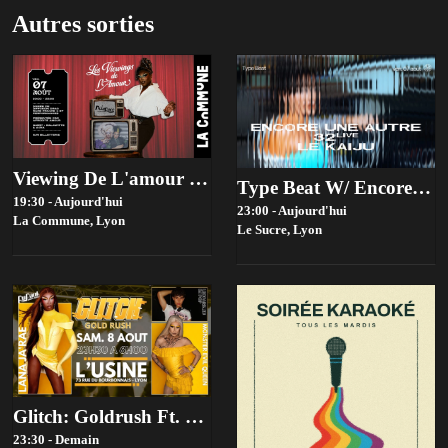
Autres sorties
Viewing De L'amour #5 Avec Malawitte Et Ajna
Type Beat W/ Encore Une Autre, 32live, Le Kaiju
19:30 - Aujourd'hui
23:00 - Aujourd'hui
La Commune,
Lyon
Le Sucre,
Lyon
Glitch: Goldrush Ft. Lana Ja'rae (Rupaul's Drag Race Us S17)
23:30 - Demain