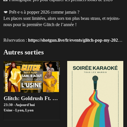
💋 Prêt·e·s à popper 2026 comme jamais ?
Les places sont limitées, alors sors ton plus beau strass, et rejoins-
nous pour la première Glitch de l’année !
Réservation :
https://shotgun.live/fr/events/glitch-pop-my-2026?utm_source=qluvis-com
Autres sorties
Glitch: Goldrush Ft. Lana Ja'rae (Rupaul's Drag Race Us S17)
23:30 - Aujourd'hui
Usine - Lyon,
Lyon