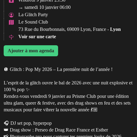
→ samedi 10 janvier 06:00
La Glitch Party
Le Sound Club
73 Rue du Bourbonnais, 69009 Lyon, France -
Lyon
Voir sur une carte
Ajouter à mon agenda
🪩 Glitch : Pop My 2026 – La première nuit de l’année !
L’esprit de la glitch ouvre le bal de 2026 avec une nuit explosive et
100 % pop ✨
Rendez-vous vendredi 9 janvier au Prisme Club pour une édition
ultra glam, queer & festive, avec des drag shows en feu et des sets
musicaux pour faire vibrer la nouvelle année 💃🏼
🎧 DJ set pop, hyperpop
👑 Drag show : Perseo de Drag Race France et Esther
📸 Photographe pro pour capturer tes premiers looks de 2026