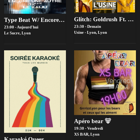
Glitch: Goldrush Ft. Lana Ja'rae (Rupaul's Drag Race Us S17)
Type Beat W/ Encore Une Autre, 32live, Le Kaiju
23:30 - Demain
23:00 - Aujourd'hui
Usine - Lyon,
Lyon
Le Sucre,
Lyon
Apéro bear 🐻
19:30 - Vendredi
XS BAR,
Lyon
Karaoké Queer