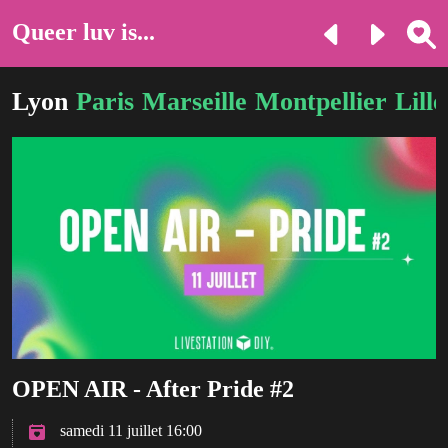
Queer luv is...
Lyon
Paris
Marseille
Montpellier
Lille
OPEN AIR - After Pride #2
samedi 11 juillet 16:00