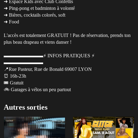
➜ Espace Kids avec Club Confettis
➜ Ping-pong et badminton à volonté
➜ Bières, cocktails colorés, soft
➜ Food
L'accès est totalement GRATUIT ! Pas de réservation, prends ton
plus beau drapeau et viens danser !
▬▬▬▬▬▬▬▬⚡️ INFOS PRATIQUES ⚡️
▬▬▬▬▬▬▬▬
📍Rue Pasteur, Rue de Bonald 69007 LYON
⏰ 16h-23h
🎟️ Gratuit
🚲 Garages à vélos un peu partout
Autres sorties