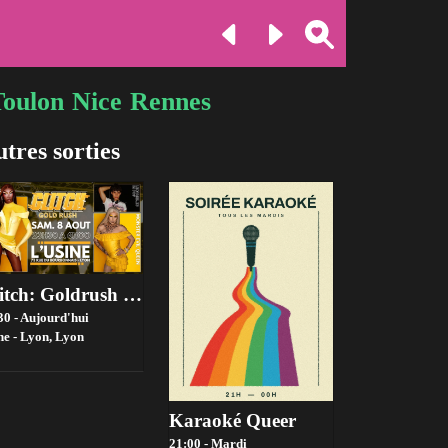
Toulon
Nice
Rennes
tres sorties
Glitch: Goldrush Ft. Lana Ja'rae (Rupaul's Drag Race Us S17)
30 - Aujourd'hui
ne - Lyon,
Lyon
Karaoké Queer
21:00 - Mardi