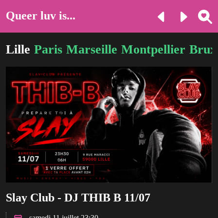
Queer luv is...
Lille
Paris
Marseille
Montpellier
Bruxe
Slay Club - DJ THIB B 11/07
samedi 11 juillet 23:30