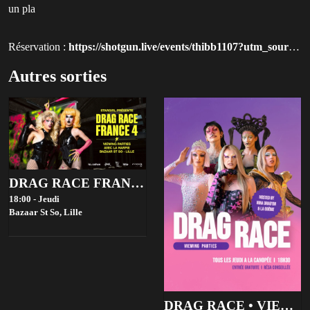
un pla
Réservation :
https://shotgun.live/events/thibb1107?utm_source=qluvis-com
Autres sorties
DRAG RACE FRANCE 4 VIEWING PARTIES - BAZAAR ST SO, LILLE
18:00 - Jeudi
Bazaar St So,
Lille
DRAG RACE • VIEWING PARTIES • GRATUIT