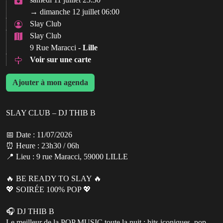
→ dimanche 12 juillet 06:00
Slay Club
Slay Club
9 Rue Maracci -
Lille
Voir sur une carte
Ajouter à mon agenda
SLAY CLUB – DJ THIB B
📅 Date : 11/07/2026
⏰ Heure : 23h30 / 06h
📍 Lieu : 9 rue Maracci, 59000 LILLE
🔥 BE READY TO SLAY 🔥
💖 SOIRÉE 100% POP 💖
🎧 DJ THIB B
Le meilleur de la POP MUSIC toute la nuit : hits iconiques, pop