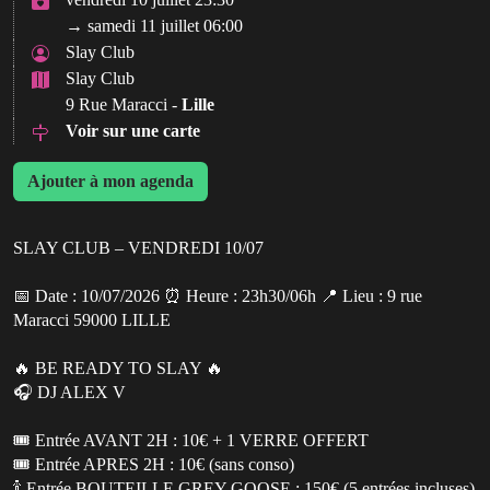
→ samedi 11 juillet 06:00
Slay Club
Slay Club
9 Rue Maracci -
Lille
Voir sur une carte
Ajouter à mon agenda
SLAY CLUB – VENDREDI 10/07
📅 Date : 10/07/2026 ⏰ Heure : 23h30/06h 📍 Lieu : 9 rue
Maracci 59000 LILLE
🔥 BE READY TO SLAY 🔥
🎧 DJ ALEX V
🎟️ Entrée AVANT 2H : 10€ + 1 VERRE OFFERT
🎟️ Entrée APRES 2H : 10€ (sans conso)
🍾 Entrée BOUTEILLE GREY GOOSE : 150€ (5 entrées incluses)