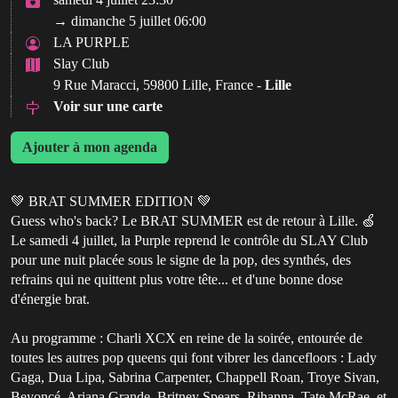
→ dimanche 5 juillet 06:00
LA PURPLE
Slay Club
9 Rue Maracci, 59800 Lille, France -
Lille
Voir sur une carte
Ajouter à mon agenda
💚 BRAT SUMMER EDITION 💚
Guess who's back? Le BRAT SUMMER est de retour à Lille. 🍏
Le samedi 4 juillet, la Purple reprend le contrôle du SLAY Club
pour une nuit placée sous le signe de la pop, des synthés, des
refrains qui ne quittent plus votre tête... et d'une bonne dose
d'énergie brat.
Au programme : Charli XCX en reine de la soirée, entourée de
toutes les autres pop queens qui font vibrer les dancefloors : Lady
Gaga, Dua Lipa, Sabrina Carpenter, Chappell Roan, Troye Sivan,
Beyoncé, Ariana Grande, Britney Spears, Rihanna, Tate McRae, et