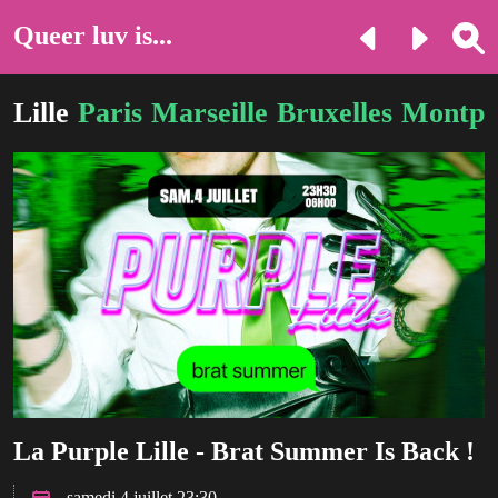
Queer luv is...
Lille
Paris
Marseille
Bruxelles
Montpel
La Purple Lille - Brat Summer Is Back !
samedi 4 juillet 23:30