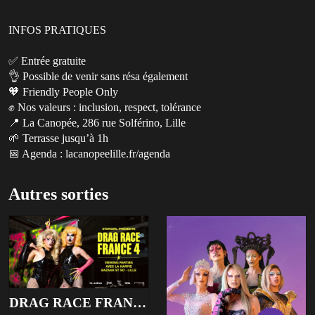
INFOS PRATIQUES
✅ Entrée gratuite
👌 Possible de venir sans résa également
🧡 Friendly People Only
✊ Nos valeurs : inclusion, respect, tolérance
📍 La Canopée, 286 rue Solférino, Lille
🌱 Terrasse jusqu’à 1h
📅 Agenda : lacanopeelille.fr/agenda
Autres sorties
DRAG RACE FRANCE 4 VIEWING PARTIES - BAZAAR ST SO, LILLE