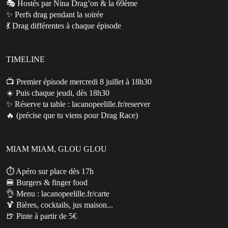
🎭 Hostés par Nina Drag’on & la 69ème
✨ Perfs drag pendant la soirée
💃 Drag différentes à chaque épisode
TIMELINE
📺 Premier épisode mercredi 8 juillet à 18h30
☀️ Puis chaque jeudi, dès 18h30
✨ Réserve ta table : lacanopeelille.fr/reserver
🔥 (précise que tu viens pour Drag Race)
MIAM MIAM, GLOU GLOU
⏱️ Apéro sur place dès 17h
🍔 Burgers & finger food
👌 Menu : lacanopeelille.fr/carte
🍹 Bières, cocktails, jus maison...
🍺 Pinte à partir de 5€