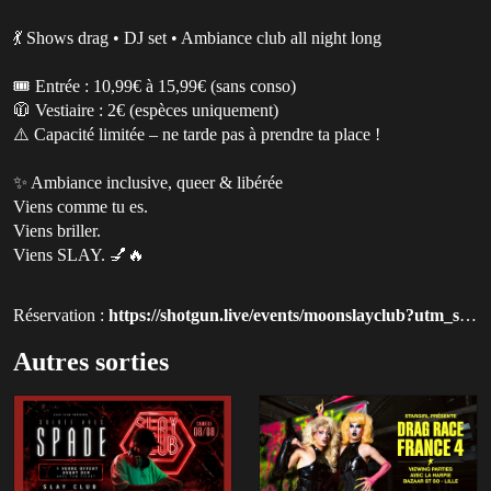
💃 Shows drag • DJ set • Ambiance club all night long
🎟️ Entrée : 10,99€ à 15,99€ (sans conso)
🧥 Vestiaire : 2€ (espèces uniquement)
⚠️ Capacité limitée – ne tarde pas à prendre ta place !
✨ Ambiance inclusive, queer & libérée
Viens comme tu es.
Viens briller.
Viens SLAY. 💅🔥
Réservation :
https://shotgun.live/events/moonslayclub?utm_source=qluvis-com
Autres sorties