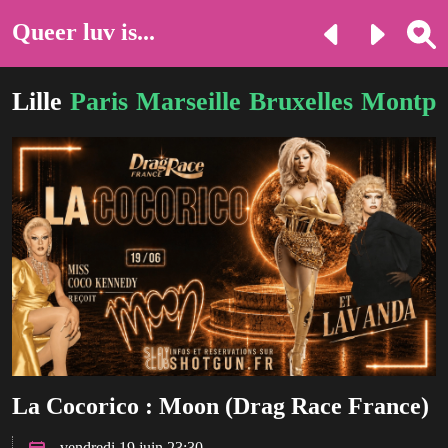
Queer luv is...
Lille
Paris
Marseille
Bruxelles
Montpel
La Cocorico : Moon (Drag Race France)
vendredi 19 juin 23:30