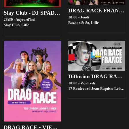
DRAG RACE FRANCE 4 VIEWING PARTIES - BAZAAR ST SO, LILLE
Slay Club - DJ SPADE 08/08
18:00 - Jeudi
23:30 - Aujourd'hui
Bazaar St So,
Lille
Slay Club,
Lille
Diffusion DRAG RACE FRANCE saison 4 @ Bistrot ST SO by la House of Jambon Beurre
18:00 - Vendredi
17 Boulevard Jean-Baptiste Lebas, 59000 Lille, France,
DRAG RACE • VIEWING PARTIES • GRATUIT