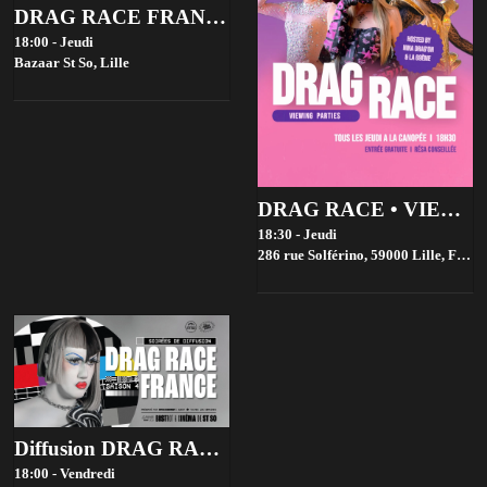
DRAG RACE FRANCE 4 VIEWING PARTIES - BAZAAR ST SO, LILLE
18:00 - Jeudi
Bazaar St So,
Lille
DRAG RACE • VIEWING PARTIES • GRATUIT
18:30 - Jeudi
286 rue Solférino, 59000 Lille, France,
Diffusion DRAG RACE FRANCE saison 4 @ Bistrot ST SO by la House of Jambon Beurre
18:00 - Vendredi