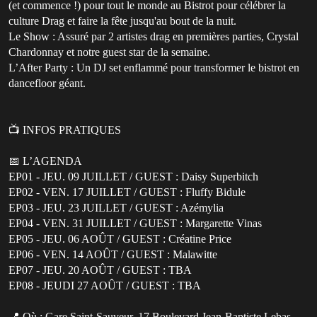
(et commence !) pour tout le monde au Bistrot pour célébrer la
culture Drag et faire la fête jusqu'au bout de la nuit.
Le Show : Assuré par 2 artistes drag en premières parties, Crystal
Chardonnay et notre guest star de la semaine.
L’After Party : Un DJ set enflammé pour transformer le bistrot en
dancefloor géant.
📺 INFOS PRATIQUES
📅 L’AGENDA
EP01 - JEU. 09 JUILLET / GUEST : Daisy Superbitch
EP02 - VEN. 17 JUILLET / GUEST : Fluffy Bidule
EP03 - JEU. 23 JUILLET / GUEST : Azémylia
EP04 - VEN. 31 JUILLET / GUEST : Margarette Vinas
EP05 - JEU. 06 AOÛT / GUEST : Créatine Price
EP06 - VEN. 14 AOÛT / GUEST : Malawitte
EP07 - JEU. 20 AOÛT / GUEST : TBA
EP08 - JEUDI 27 AOÛT / GUEST : TBA
📍 Où : Gare Saint-Sauveur, 17 Boulevard Jean-Baptiste Lebas,