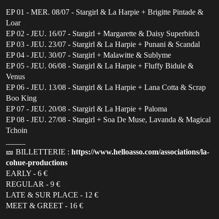
EP 01 - MER. 08/07 - Stargirl & La Harpie + Brigitte Pintade &
Loar
EP 02 - JEU. 16/07 - Stargirl + Margarette & Daisy Superbitch
EP 03 - JEU. 23/07 - Stargirl & La Harpie + Punani & Scandal
EP 04 - JEU. 30/07 - Stargirl + Malawitte & Sublyme
EP 05 - JEU. 06/08 - Stargirl & La Harpie + Fluffy Bidule &
Venus
EP 06 - JEU. 13/08 - Stargirl & La Harpie + Lana Cotta & Scrap
Boo King
EP 07 - JEU. 20/08 - Stargirl & La Harpie + Paloma
EP 08 - JEU. 27/08 - Stargirl + Soa De Muse, Lavanda & Magical
Tchoin
_____
🎫 BILLETTERIE :
https://www.helloasso.com/associations/la-
cohue-productions
EARLY - 6 €
REGULAR - 9 €
LATE & SUR PLACE - 12 €
MEET & GREET - 16 €