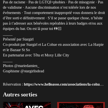
Pas de racisme · Pas de LGTQI+phobies · Pas de misogynie · Pas
de validisme · Aucune discrimination n’est tolérée lors de nos
événements · Tout comportement inapproprié vous donnera le droit
d’être sorti·e définitivement · S’il se passe quelque chose, n’hésite
pas à t’adresser aux bénévoles repérables à leurs badges et/ou aux
équipes du bar. On est là pour toi 👫🏻
_____
Présenté par Stargirl
Co-produit par Stargirl et La Cohue en association avec La Harpie
et le Bazaar St So
En partenariat avec Têtu et Moxy Lille City
_____
Photos @mariedamien_
Graphisme @stargirlisdead
Réservation :
https://www.helloasso.com/associations/la-cohue-productions?utm_source=qluvis.com
Autres sorties