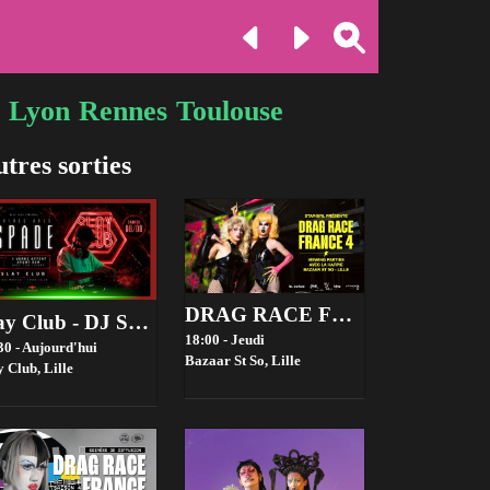
Lyon
Rennes
Toulouse
tres sorties
DRAG RACE FRANCE 4 VIEWING PARTIES - BAZAAR ST SO, LILLE
Slay Club - DJ SPADE 08/08
18:00 - Jeudi
30 - Aujourd'hui
Bazaar St So,
Lille
y Club,
Lille