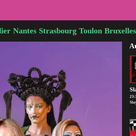
ier
Nantes
Strasbourg
Toulon
Bruxelles
Au
23:
Sla