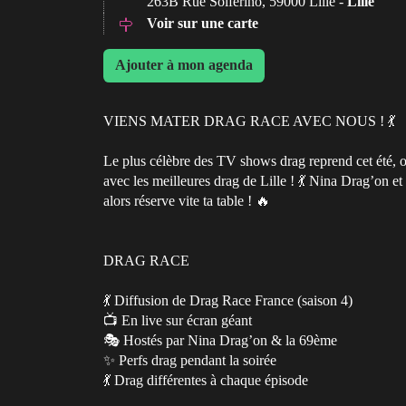
263B Rue Solférino, 59000 Lille -
Lille
Voir sur une carte
Ajouter à mon agenda
VIENS MATER DRAG RACE AVEC NOUS ! 💃
Le plus célèbre des TV shows drag reprend cet été, 
avec les meilleures drag de Lille ! 💃 Nina Drag’on et 
alors réserve vite ta table ! 🔥
DRAG RACE
💃 Diffusion de Drag Race France (saison 4)
📺 En live sur écran géant
🎭 Hostés par Nina Drag’on & la 69ème
✨ Perfs drag pendant la soirée
💃 Drag différentes à chaque épisode