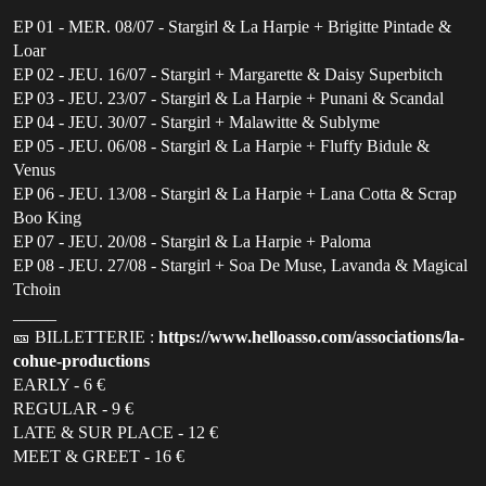
EP 01 - MER. 08/07 - Stargirl & La Harpie + Brigitte Pintade &
Loar
EP 02 - JEU. 16/07 - Stargirl + Margarette & Daisy Superbitch
EP 03 - JEU. 23/07 - Stargirl & La Harpie + Punani & Scandal
EP 04 - JEU. 30/07 - Stargirl + Malawitte & Sublyme
EP 05 - JEU. 06/08 - Stargirl & La Harpie + Fluffy Bidule &
Venus
EP 06 - JEU. 13/08 - Stargirl & La Harpie + Lana Cotta & Scrap
Boo King
EP 07 - JEU. 20/08 - Stargirl & La Harpie + Paloma
EP 08 - JEU. 27/08 - Stargirl + Soa De Muse, Lavanda & Magical
Tchoin
_____
🎫 BILLETTERIE :
https://www.helloasso.com/associations/la-
cohue-productions
EARLY - 6 €
REGULAR - 9 €
LATE & SUR PLACE - 12 €
MEET & GREET - 16 €