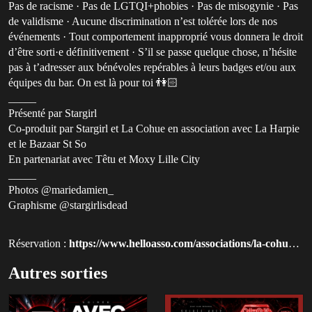
Pas de racisme · Pas de LGTQI+phobies · Pas de misogynie · Pas
de validisme · Aucune discrimination n’est tolérée lors de nos
événements · Tout comportement inapproprié vous donnera le droit
d’être sorti·e définitivement · S’il se passe quelque chose, n’hésite
pas à t’adresser aux bénévoles repérables à leurs badges et/ou aux
équipes du bar. On est là pour toi 👫🏻
_____
Présenté par Stargirl
Co-produit par Stargirl et La Cohue en association avec La Harpie
et le Bazaar St So
En partenariat avec Têtu et Moxy Lille City
_____
Photos @mariedamien_
Graphisme @stargirlisdead
Réservation :
https://www.helloasso.com/associations/la-cohue-productions?utm_source=qluvis.com
Autres sorties