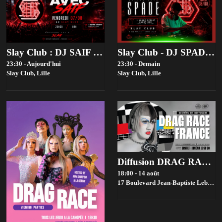
Slay Club : DJ SAIF 07/08
Slay Club - DJ SPADE 08/08
23:30 - Aujourd'hui
23:30 - Demain
Slay Club,
Lille
Slay Club,
Lille
Diffusion DRAG RACE FRANCE saison 4 @ Bistrot ST SO by la House of Jambon Beurre
18:00 - 14 août
17 Boulevard Jean-Baptiste Lebas, 59000 Lille, France,