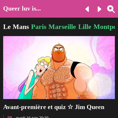
Queer luv is...
Le Mans
Paris
Marseille
Lille
Montpel
Avant-première et quiz ☆ Jim Queen
mardi 16 juin 20:30