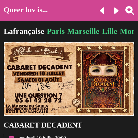
Queer luv is...
Lafrançaise
Paris
Marseille
Lille
Mont
CABARET DECADENT
vendredi 10 juillet 20:00