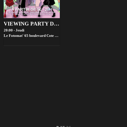
VIEWING PARTY DRAG RACE FRANCE - SAISON 4
20:00 - Jeudi
Le Fotomat' 65 boulevard Cote Blatin, 63000 Clermont-Ferrand, France,
Cl