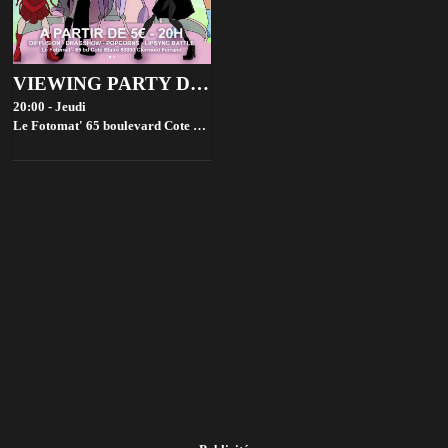
VIEWING PARTY DRAG RACE FRANCE - SAISON 4
20:00 - Jeudi
Le Fotomat' 65 boulevard Cote Blatin, 63000 Clermont-Ferrand, France,
Cl