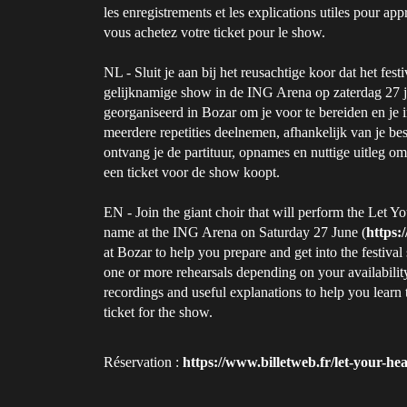
les enregistrements et les explications utiles pour app
vous achetez votre ticket pour le show.
NL - Sluit je aan bij het reusachtige koor dat het fe
gelijknamige show in de ING Arena op zaterdag 27 j
georganiseerd in Bozar om je voor te bereiden en je in
meerdere repetities deelnemen, afhankelijk van je besch
ontvang je de partituur, opnames en nuttige uitleg om d
een ticket voor de show koopt.
EN - Join the giant choir that will perform the Let 
name at the ING Arena on Saturday 27 June (
https:
at Bozar to help you prepare and get into the festival 
one or more rehearsals depending on your availability
recordings and useful explanations to help you learn t
ticket for the show.
Réservation :
https://www.billetweb.fr/let-your-he