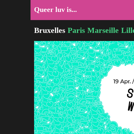
Queer luv is...
Bruxelles
Paris
Marseille
Lill