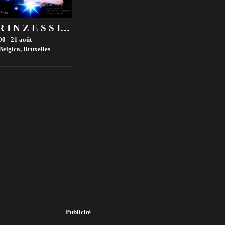
P R I N Z E S S I N 🔥 L E B E L G I C A 🪩
00 - 21 août
Belgica,
Bruxelles
Publicité