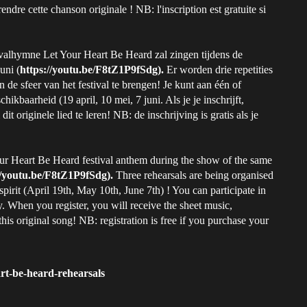
rendre cette chanson originale ! NB: l'inscription est gratuite si
stivalhymne Let Your Heart Be Heard zal zingen tijdens de
uni (
https://youtu.be/F8tZ1P9fSdg).
Er worden drie repetities
 de sfeer van het festival te brengen! Je kunt aan één of
ikbaarheid (19 april, 10 mei, 7 juni. Als je je inschrijft,
it originele lied te leren! NB: de inschrijving is gratis als je
Your Heart Be Heard festival anthem during the show of the same
//youtu.be/F8tZ1P9fSdg).
Three rehearsals are being organised
spirit (April 19th, May 10th, June 7th) ! You can participate in
. When you register, you will receive the sheet music,
his original song! NB: registration is free if you purchase your
art-be-heard-rehearsals