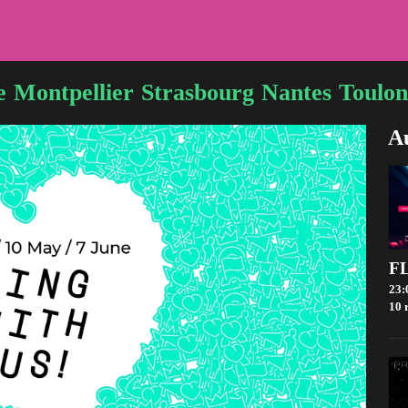
e
Montpellier
Strasbourg
Nantes
Toulon
Au
23:
10 rue