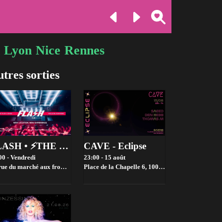
Lyon
Nice
Rennes
tres sorties
FLASH • ⚡️THE NEW CHAPTER ⚡️ • Veille de congé - Friday 14.08
CAVE - Eclipse
00 - Vendredi
23:00 - 15 août
 du marché aux fromages 1000 brussels,
Place de la Chapelle 6, 1000 Brussels, Belgium,
Bruxelles
B