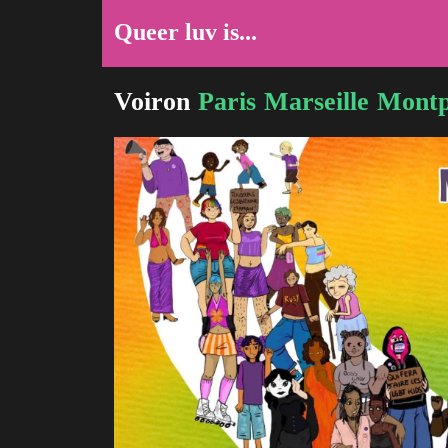
Queer luv is...
Voiron
Paris
Marseille
Montp