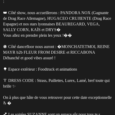
:
👑 Côté show, nous accueillerons : PANDORA NOX (Gagnante
de Drag Race Allemagne), HUGACEO CRUJIENTE (Drag Race
Espagne) et nos stars lyonnaises BEAUREGARD, VEGA,
SALLY CORN, KAÏS et DRYS�
Vous allez en prendre plein les yeux !��
🪩 Côté dancefloor nous auront : �MONCHATETMOI, REINE
MAYR b2b FLEUR FROM DESIRE et RICCABONA
Déhanché et good vibes assuré !
🌳 Espace extérieur : Foodtruck et animations
👔 DRESS CODE : Strass, Paillettes, Lurex, Lamé, bref toute qui
brille ✨
On à plus que hâte de vous retrouver pour cette date exceptionnelle
🫰�
💕 Les soirées SUZANNE sont un espace sûr pour tous.te.s.