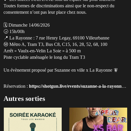
Toutes formes de discriminations ainsi que le non-respect du
consentement n’ont pas leur place chez nous.
🗓️ Dimanche 14/06/2026
🕞 15h/00h
📍 La Rayonne : 7 rue Henry Legay, 69100 Villeurbanne
Ⓜ️ Métro A, Tram T3, Bus C8, C15, 16, 28, 52, 68, 100
Arrêt « Vaulx-en-Velin La Soie » à 500 m
Piste cyclable aménagée le long du Tram T3
Un évènement proposé par Suzanne en ville x La Rayonne 🧚
Réservation :
https://shotgun.live/events/suzanne-a-la-rayonne?utm_source=qluvis.com
Autres sorties