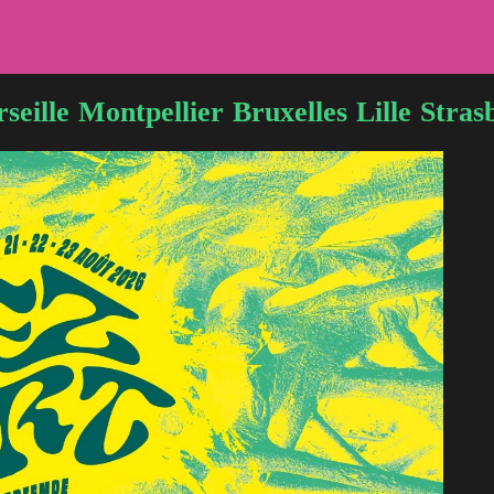
seille
Montpellier
Bruxelles
Lille
Stras