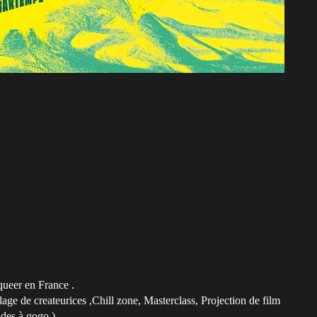
queer en France .
llage de createurices ,Chill zone, Masterclass, Projection de film
ades à gogo ) .