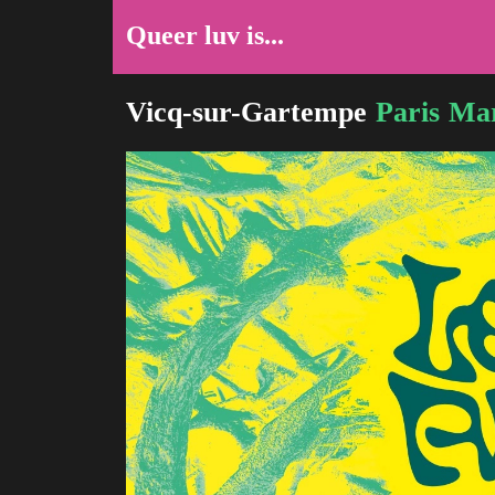
Queer luv is...
Vicq-sur-Gartempe
Paris
Mar