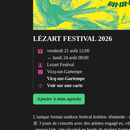
LÉZART FESTIVAL 2026
vendredi 21 août 12:00
→ lundi 24 août 08:00
Lezart Festival
Vicq-sur-Gartempe
Vicq-sur-Gartempe
Voir sur une carte
Ajouter à mon agenda
L'unique format outdoor festival lesbien- féminsite - 
🌼 3 jours de concerts avec des artistes engagé.es, vi
, espace kids, site sécurisé en bords de rivière( baign