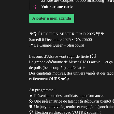
22 Rue des Couples, 67000 Strasbourg -
Str
Voir sur une carte
Ajouter à mon agenda
🎉🐻 ÉLECTION MISTER CIAO 2025 🐻🎉
Samedi 6 Décembre 2025 • Dès 20h00
📍 Le Canapé Queer – Strasbourg
Les ours d’Alsace vont rugir de fierté ! 💥
La grande cérémonie de Mister CIAO arrive… et ça pr
de poils (beaucoup 🐾) et d’éclat ✨
Des candidats motivés, des univers variés et des faç
et fièrement OURS ❤️🐻
Au programme :
🔥 Présentations des candidats et performances
🎤 Une présentatrice de talent ! (à découvrir bientôt 
💖 Un jury conviviale, tendre et engagée ! (prochai
🏆 Élection en direct avec VOTRE soutien !