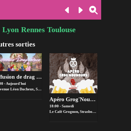
Lyon
Rennes
Toulouse
tres sorties
diffusion de drag Race !
00 - Aujourd'hui
venue Léon Dacheux, Strasbourg,
Strasbourg
Apéro Grog'Nounours - Août 2026
18:00 - Samedi
Le Café Grognon,
Strasbourg